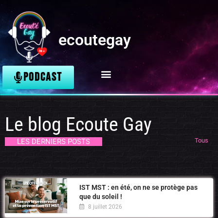
ecoutegay
PODCAST
Le blog Ecoute Gay
Tous
LES DERNIERS POSTS
IST MST : en été, on ne se protège pas
que du soleil !
8 juillet 2026