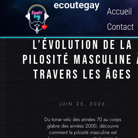
ecoutegay
Accueil
Contact
L’ÉVOLUTION DE LA
PILOSITÉ MASCULINE 
TRAVERS LES ÂGES
JUIN 25, 2026
Du torse velu des années 70 au corps
glabre des années 2000, découvre
comment la pilosité masculine est