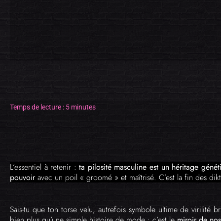
Temps de lecture : 5 minutes
L’essentiel à retenir :
ta pilosité masculine est un héritage géné
pouvoir
avec un poil « groomé » et maîtrisé. C’est la fin des dikta
Sais-tu que ton torse velu, autrefois symbole ultime de virilité 
bien plus qu’une simple histoire de mode : c’est le
miroir de nos